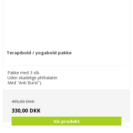
Terapibold / yogabold pakke
Pakke med 3 stk.
Uden skadelige phthalater.
Med "Anti Burst").
495,00 DKK
330,00 DKK
Vis produkt