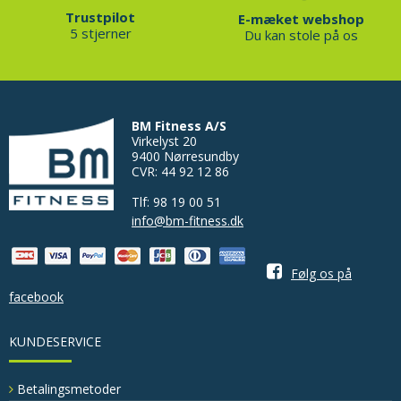
Trustpilot
E-mæket webshop
5 stjerner
Du kan stole på os
BM Fitness A/S
Virkelyst 20
9400 Nørresundby
CVR: 44 92 12 86
Tlf: 98 19 00 51
info@bm-fitness.dk
Følg os på
facebook
KUNDESERVICE
Betalingsmetoder