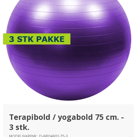
Terapibold / yogabold 75 cm. -
3 stk.
MODEL/VARENR.:
D-WF04602-75-3