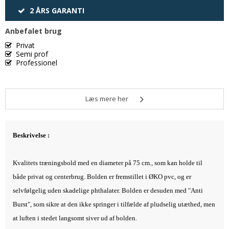
2 ÅRS GARANTI
Anbefalet brug
Privat
Semi prof
Professionel
Læs mere her
Beskrivelse :
Kvalitets træningsbold med en diameter på 75 cm., som kan holde til
både privat og centerbrug. Bolden er fremstillet i ØKO pvc, og er
selvfølgelig uden skadelige phthalater. Bolden er desuden med "Anti
Burst", som sikre at den ikke springer i tilfælde af pludselig utæthed, men
at luften i stedet langsomt siver ud af bolden.