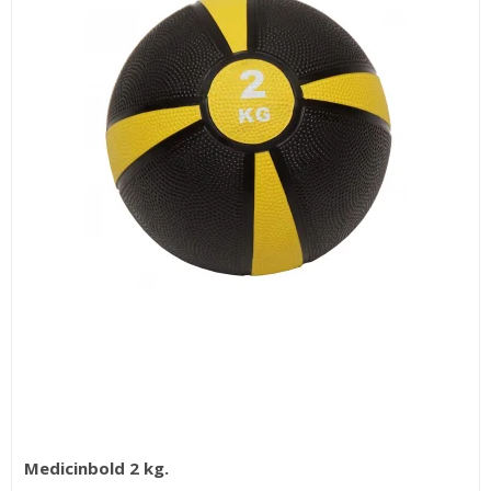
for bedre greb.
Medicinbolde er et klassisk og kraftfuldt træningsredskab, der kan
løfte din træning til et nyt niveau. Uanset om du vil styrke din core,
forbedre koordinationen eller tilføje eksplosiv kraft til din træning,
er medicinbolde et sikkert valg.
Medicinbolde er populære i funktionel træning, crossfit,
fysioterapi og hjemmetræning, et alsidigt redskab, der passer til
både begyndere og øvede.
Hvorfor vælge en medicinbold?
Allround træning:
Perfekt til styrke, funktionel træning,
genoptræning og eksplosive øvelser.
Mange anvendelser:
Brug dem til kast, twists, squats,
maveøvelser og partnertræning.
Medicinbold 2 kg.
Træn hvor som helst:
Let at tage med og kræver minimal