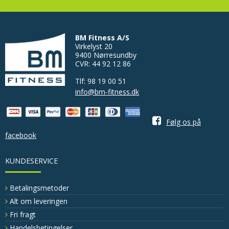
BM Fitness A/S
Virkelyst 20
9400 Nørresundby
CVR: 44 92 12 86
Tlf: 98 19 00 51
info@bm-fitness.dk
Følg os på
facebook
KUNDESERVICE
Betalingsmetoder
Alt om leveringen
Fri fragt
Handelsbetingelser