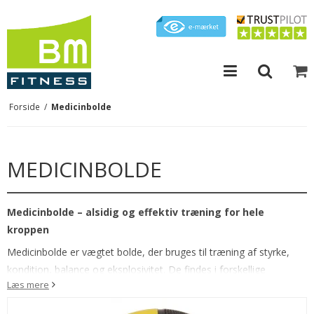
Forside
/
Medicinbolde
MEDICINBOLDE
Medicinbolde – alsidig og effektiv træning for hele
kroppen
Medicinbolde er vægtet bolde, der bruges til træning af styrke,
kondition, balance og eksplosivitet. De findes i forskellige
Læs mere
vægtklasser, typisk fra 2 til 10 kg, og varierer i størrelse.
Medicinbolde er oftest lavet af gummi med en noprede overflade