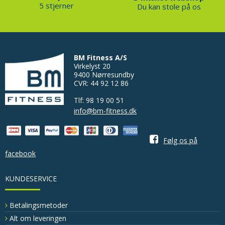
5 stjerner
Du kan stole på os
BM Fitness A/S
Virkelyst 20
9400 Nørresundby
CVR: 44 92 12 86
Tlf: 98 19 00 51
info@bm-fitness.dk
Følg os på
facebook
KUNDESERVICE
Betalingsmetoder
Alt om leveringen