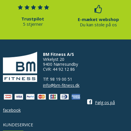
Trustpilot
E-mæket webshop
5 stjerner
Du kan stole på os
BM Fitness A/S
Virkelyst 20
9400 Nørresundby
CVR: 44 92 12 86
Tlf: 98 19 00 51
info@bm-fitness.dk
Følg os på
facebook
KUNDESERVICE