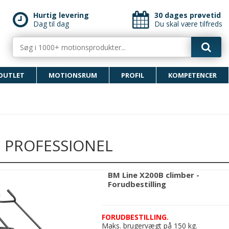
Hurtig levering
30 dages prøvetid
Dag til dag
Du skal være tilfreds
OUTLET
MOTIONSRUM
PROFIL
KOMPETENCER
- PROFESSIONEL
BM Line X200B climber -
Forudbestilling
FORUDBESTILLING.
Maks. brugervægt på 150 kg.