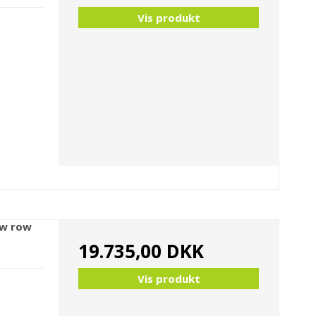
Vis produkt
ow row
19.735,00 DKK
Vis produkt