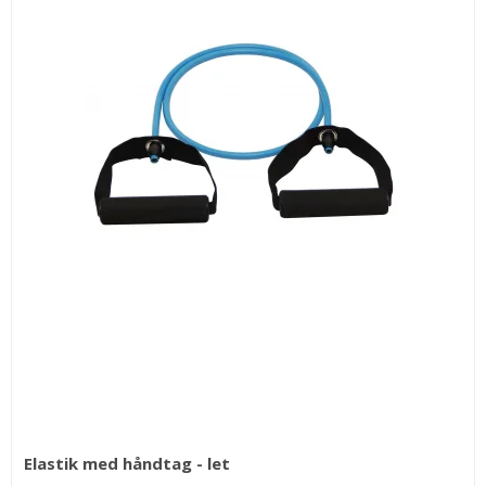
Hvorfor vælge exetubes?
Træn hvor som helst:
Letvægt og nem at tage med –
perfekt til hjemmet, kontoret eller ferien.
Skånsom styrketræning:
Ideel til både begyndere og til
genoptræning.
Effektiv muskeltræning:
Øvelser med modstand styrker
muskler og forbedrer kontrol og stabilitet.
Variation og alsidighed:
Brug exetubes til over 50 forskellige
øvelser for både over- og underkrop.
Sådan vælger du den rigtige exetube:
Let modstand
(Blå): Til opvarmning, genoptræning og
begyndere
Elastik med håndtag - let
Medium modstand
(Grøn): Til almindelig styrketræning