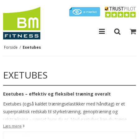
Forside
/
Exetubes
EXETUBES
Exetubes – effektiv og fleksibel træning overalt
Exetubes (også kaldet træningselastikker med håndtag) er et
superpraktisk redskab til styrketræning, genoptræning og
udstrækning – uanset hvor du er. Med exetubes kan du træne
Læs mere
hele kroppen, forbedre din mobilitet og opbygge muskelstyrke
uden tunge vægte eller stort udstyr.