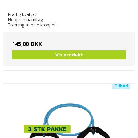
Hård modstand
(Sort): Til øvede og styrketræning med høj
intensitet
Kraftig kvalitet.
Neopren håndtag.
Træning af hele kroppen.
145,00 DKK
Vis produkt
Tilbud