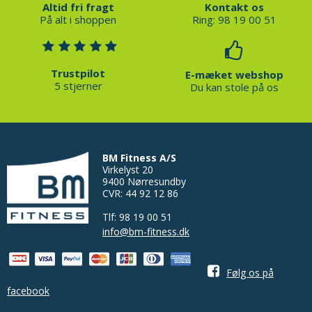
Altid fri fragt
Kontakt os
På alt i shoppen
Ring: 98 19 00 51
Trustpilot
E-mæket webshop
5 stjerner
Du kan stole på os
BM Fitness A/S
Virkelyst 20
9400 Nørresundby
CVR: 44 92 12 86
Tlf: 98 19 00 51
info@bm-fitness.dk
Følg os på
facebook