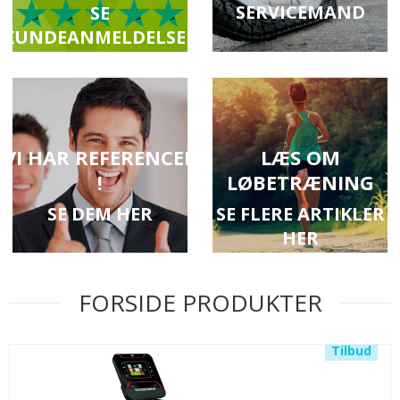
SERVICEMAND
SE
KUNDEANMELDELSER
HER
VI HAR REFERENCER
LÆS OM
!
LØBETRÆNING
SE DEM HER
SE FLERE ARTIKLER
HER
FORSIDE PRODUKTER
Tilbud