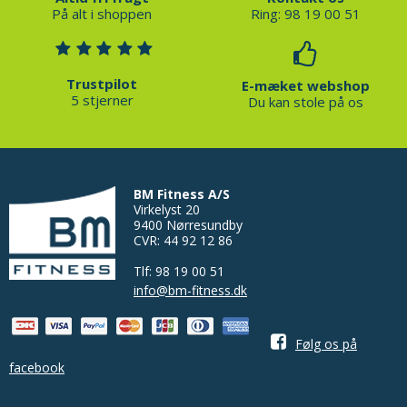
På alt i shoppen
Ring: 98 19 00 51
Trustpilot
E-mæket webshop
5 stjerner
Du kan stole på os
BM Fitness A/S
Virkelyst 20
9400 Nørresundby
CVR: 44 92 12 86
Tlf: 98 19 00 51
info@bm-fitness.dk
Følg os på
facebook