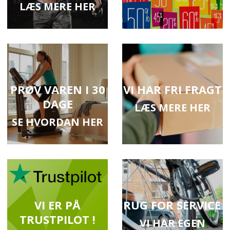
LÆS MERE HER
PRØV VAREN I 30
VI HAR FRI FRAGT
DAGE
LÆS MERE HER
SE HVORDAN HER
VI ER PÅ
BRUG FOR SERVICE ?
TRUSTPILOT !
VI HAR EGEN