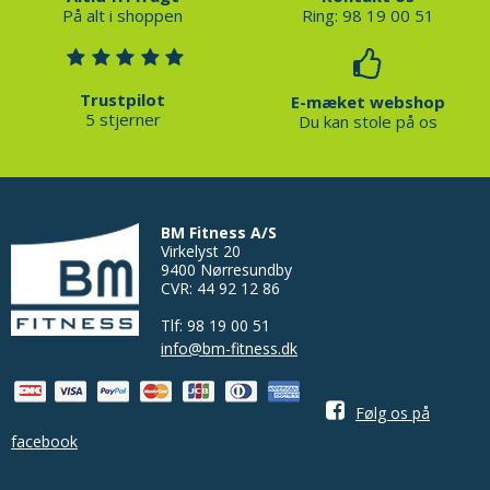
På alt i shoppen
Ring: 98 19 00 51
Trustpilot
E-mæket webshop
5 stjerner
Du kan stole på os
BM Fitness A/S
Virkelyst 20
9400 Nørresundby
CVR: 44 92 12 86
Tlf: 98 19 00 51
info@bm-fitness.dk
Følg os på
facebook