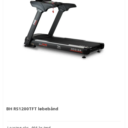
BH RS1200TFT løbebånd
Leasing eks. 466 kr./md.