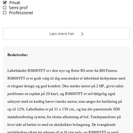
Privat
Semi prof
Professionel
Læs mere her
Beskrivelse:
Løbebåndet RS800TFT er i den nye og flotte RS serie fra BH Fitness.
RS800TFT er et godt valg til dig som ønsker et løbebånd derhjemme med
et elegant design og god komfort. Den stærke motor på 2 HP., giver uden
problemer en topfart på 20 km/t, og RS800TFT er selvfølgelig også
udstyret med en kraftig hæve-/sænke motor, som sørger for hældning på
op til 12%. Løbefladen er på 51 x 150 cm., og har det patenterede SDS
stødabsorbering system, for ekstra aflastning af led. Trædepanelerne på
hver side af bæltet er med en skridsikker belægning. De tværgående
pulshåndtag sikrer let adgang til at få vist puls, og RS800TFT er også