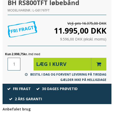
BH RS800TFT løbebånd
MODEL/VARENR.:
L-G6176TFT
Vejl. pris 16.375,00 DKK
11.995,00 DKK
9.596,00 DKK (ekskl. moms)
LÆG I KURV
BESTIL I DAG OG FORVENT LEVERING PÅ TIRSDAG
GÆLDER IKKE PÅ HELLIGDAGE
FRI FRAGT
30 DAGES PRØVETID
2 ÅRS GARANTI
Anbefalet brug