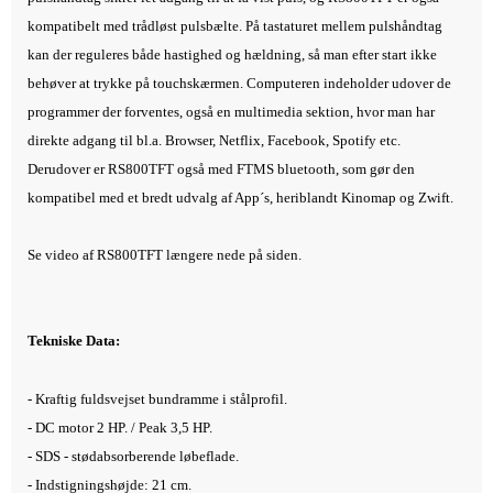
kompatibelt med trådløst pulsbælte. På tastaturet mellem pulshåndtag
kan der reguleres både hastighed og hældning, så man efter start ikke
behøver at trykke på touchskærmen. Computeren indeholder udover de
programmer der forventes, også en multimedia sektion, hvor man har
direkte adgang til bl.a. Browser, Netflix, Facebook, Spotify etc.
Derudover er RS800TFT også med FTMS bluetooth, som gør den
kompatibel med et bredt udvalg af App´s, heriblandt Kinomap og Zwift.
Se video af RS800TFT længere nede på siden.
Tekniske Data:
- Kraftig fuldsvejset bundramme i stålprofil.
- D
C motor 2 HP. / Peak 3,5 HP.
- SDS - stødabsorberende løbeflade.
- Indstigningshøjde: 21 cm.