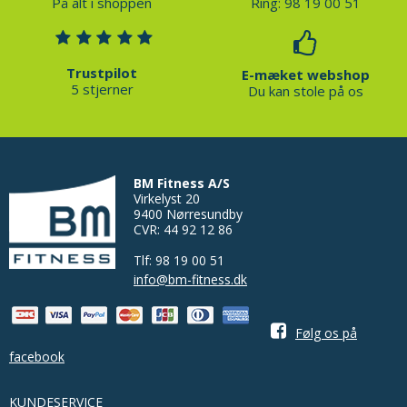
På alt i shoppen
Ring: 98 19 00 51
Trustpilot
E-mæket webshop
5 stjerner
Du kan stole på os
BM Fitness A/S
Virkelyst 20
9400 Nørresundby
CVR: 44 92 12 86
Tlf: 98 19 00 51
info@bm-fitness.dk
Følg os på
facebook
KUNDESERVICE