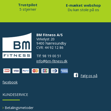
Trustpilot
E-mæket webshop
5 stjerner
Du kan stole på os
BM Fitness A/S
Virkelyst 20
9400 Nørresundby
CVR: 44 92 12 86
Tlf: 98 19 00 51
info@bm-fitness.dk
Følg os på
facebook
KUNDESERVICE
Betalingsmetoder