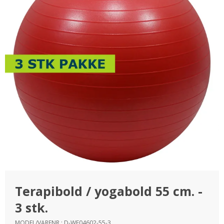
Terapibold / yogabold 55 cm. -
3 stk.
MODEL/VARENR.:
D-WF04602-55-3