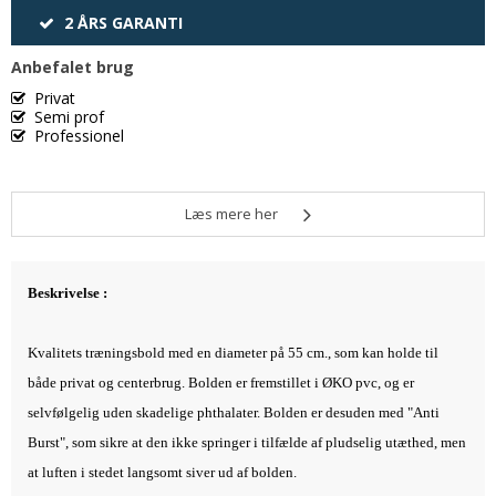
2 ÅRS GARANTI
Anbefalet brug
Privat
Semi prof
Professionel
Læs mere her
Beskrivelse :
Kvalitets træningsbold med en diameter på 55 cm., som kan holde til
både privat og centerbrug. Bolden er fremstillet i ØKO pvc, og er
selvfølgelig uden skadelige phthalater. Bolden er desuden med "Anti
Burst", som sikre at den ikke springer i tilfælde af pludselig utæthed, men
at luften i stedet langsomt siver ud af bolden.