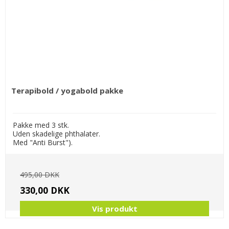
Terapibold / yogabold pakke
Pakke med 3 stk.
Uden skadelige phthalater.
Med "Anti Burst").
495,00 DKK
330,00 DKK
Vis produkt