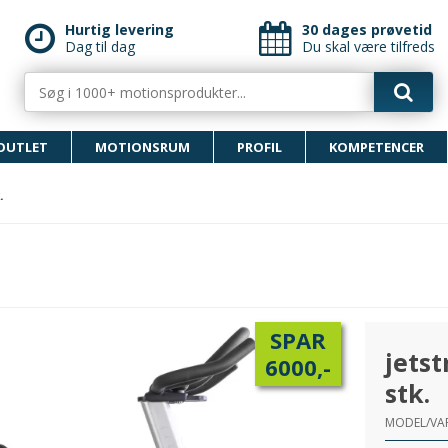
Hurtig levering
30 dages prøvetid
Dag til dag
Du skal være tilfreds
OUTLET
MOTIONSRUM
PROFIL
KOMPETENCER
.
SPAR
jetst
6000,-
stk.
MODEL/VAR