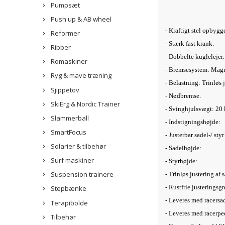
Pumpsæt
Push up & AB wheel
- Kraftigt stel opbygge
Reformer
- Stærk fast krank.
Ribber
- Dobbelte kuglelejer.
Romaskiner
- Bremsesystem: Magn
Ryg & mave træning
- Belastning: Trinløs 
Sjippetov
- Nødbremse.
SkiErg & Nordic Trainer
- Svinghjulsvægt: 20 
Slammerball
- Indstigningshøjde:
SmartFocus
- Justerbar sadel-/ sty
Solarier & tilbehør
- Sadelhøjde:
Surf maskiner
- Styrhøjde:
Suspension trainere
- Trinløs justering af 
- Rustfrie justeringsgr
Stepbænke
- Leveres med racersa
Terapibolde
- Leveres med racerpe
Tilbehør