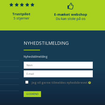
Trustpilot
E-mæket webshop
5 stjerner
Du kan stole på os
NYHEDSTILMELDING
Nyhedstilmelding
Jeg vil gerne tilmeldes nyhedsbrevet
GODKEND