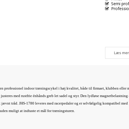
Semi pro
Professio
Læs mer
 professionel indoor træningscykel i høj kvalitet, både til firmaet, klubben eller mo
 justeres med rustfrie énhånds greb let sadel og styr. Den lydløse magnetbelastning
elt jævnt tråd. JHS-1780 leveres med racerpedaler og er selvfølgelig kompatibel me
suden muligt at indtaste et mål for træningsturen.