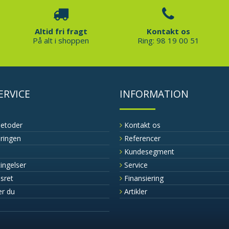
Altid fri fragt
Kontakt os
På alt i shoppen
Ring: 98 19 00 51
ERVICE
INFORMATION
metoder
Kontakt os
eringen
Referencer
Kundesegment
ingelser
Service
sret
Finansiering
er du
Artikler