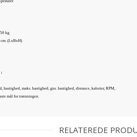
kpedaler.
50 kg
cm
. (LxBxH)
 :
id, hastighed, maks. hastighed, gns. hastighed, distance, kalorier, RPM,
aste mål for trænningen.
RELATEREDE PROD