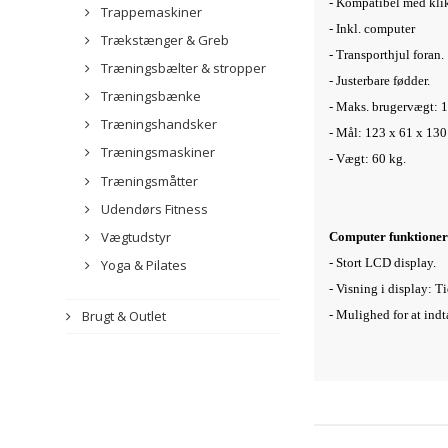
- Kompatibel med kli
Trappemaskiner
- Inkl. computer
Trækstænger & Greb
- Transporthjul foran.
Træningsbælter & stropper
- Justerbare fødder.
Træningsbænke
- Maks. brugervægt:
1
Træningshandsker
- Mål: 123 x 61 x 130
Træningsmaskiner
- Vægt: 60
kg.
Træningsmåtter
Udendørs Fitness
Vægtudstyr
Computer funktioner
- Stort LCD display.
Yoga & Pilates
- Visning i display: T
- Mulighed for at indt
Brugt & Outlet