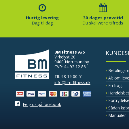
Hurtig levering
30 dages prøvetid
Dag til dag
Du skal være tilfreds
KUNDES
BM Fitness A/S
Virkelyst 20
9400 Nørresundby
CVR: 44 92 12 86
Betalings
Tlf: 98 19 00 51
Alt om lev
info@bm-fitness.dk
Fri fragt
Handelsbet
Fortrydelse
Følg os på facebook
Sådan køb
Manualer