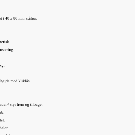
t i 40 x 80 mm. stålrør.
etisk.
justering.
kg.
r højde med kliklås.
sadel-/ styr frem og tilbage.
eb.
del.
daler.