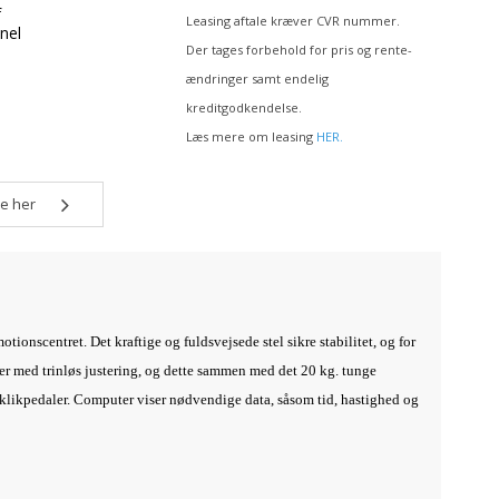
f
Leasing aftale kræver CVR nummer.
nel
Der tages forbehold for pris og rente-
ændringer samt endelig
kreditgodkendelse.
Læs mere om leasing
HER.
e her
tionscentret. Det kraftige og fuldsvejsede stel sikre stabilitet, og for
 er med trinløs justering, og dette sammen med det 20 kg. tunge
d klikpedaler. Computer viser nødvendige data, såsom tid, hastighed og