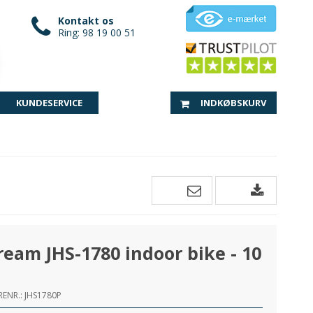
Kontakt os
Ring: 98 19 00 51
KUNDESERVICE
INDKØBSKURV
ream JHS-1780 indoor bike - 10
ENR.:
JHS1780P