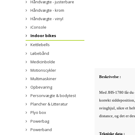
Håndvægte - justerbare
Håndvægte - krom
Håndvægte - vinyl
iConsole
Indoor bikes
Kettlebells
Løbebånd
Medicinbolde
Motionscykler
Beskrivelse :
Multimaskiner
Opbevaring
Med JHS-1780 får du en
Personvægte & bodytest
korrekt siddeposition,
Plancher & Litteratur
svinghjul, sikre et h
Plyo box
distance, og det er de
Powerbag
Powerband
Tekniske data :