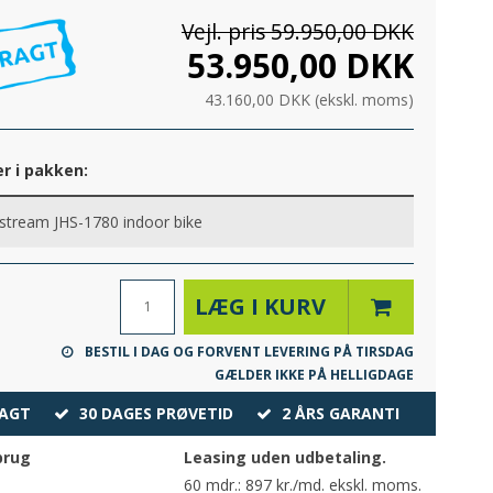
Vejl. pris 59.950,00 DKK
53.950,00 DKK
43.160,00 DKK (ekskl. moms)
r i pakken:
tstream JHS-1780 indoor bike
LÆG I KURV
BESTIL I DAG OG FORVENT LEVERING PÅ TIRSDAG
GÆLDER IKKE PÅ HELLIGDAGE
RAGT
30 DAGES PRØVETID
2 ÅRS GARANTI
brug
Leasing uden udbetaling.
60 mdr.: 897 kr./md. ekskl. moms.