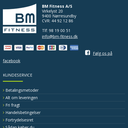
BM Fitness A/S
Virkelyst 20
9400 Nørresundby
CVR: 44 92 12 86
Tlf: 98 19 00 51
info@bm-fitness.dk
Følg os på
facebook
KUNDESERVICE
Betalingsmetoder
Alt om leveringen
Fri fragt
Handelsbetingelser
Fortrydelsesret
Sådan køber du